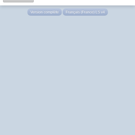
Version complète
Français (France) LS v4