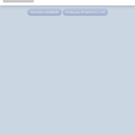
Version complète
Français (France) LS v4