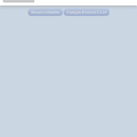
Version complète
Français (France) LS v4