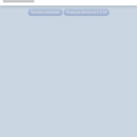
Version complète
Français (France) LS v4