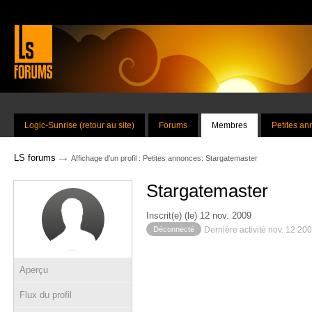
Logic-Sunrise (retour au site)
Forums
Membres
Petites a
→
LS forums
Affichage d'un profil : Petites annonces: Stargatemaster
Stargatemaster
Inscrit(e) (le) 12 nov. 2009
Déconnecté
Dernière activité nov. 12 20
Aperçu
Flux du profil