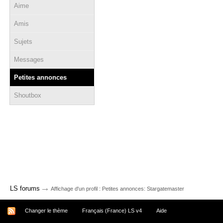
Aime
Amis
Sujets
Messages
Petites annonces
Shoutbox
→
LS forums
Affichage d'un profil : Petites annonces: Stargatemaster
Changer le thème
Français (France) LS v4
Aide