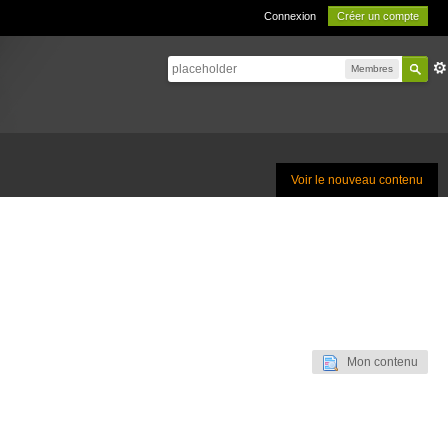
Connexion
Créer un compte
Membres
Voir le nouveau contenu
Mon contenu