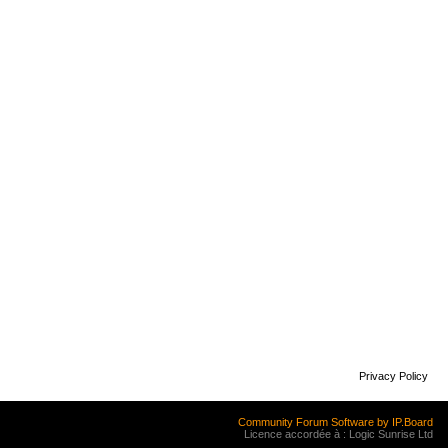
Privacy Policy
Community Forum Software by IP.Board
Licence accordée à : Logic Sunrise Ltd