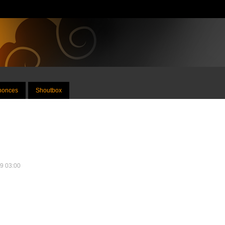
nnonces
Shoutbox
09 03:00