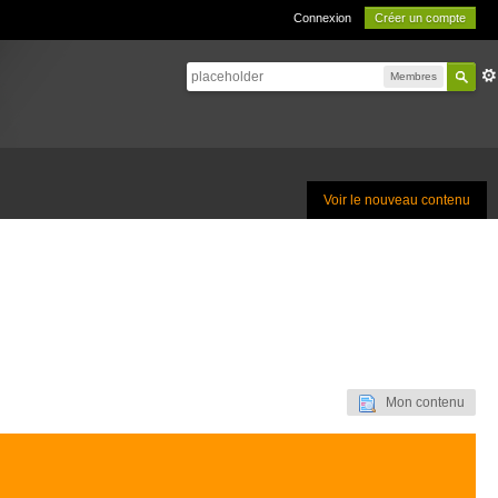
Connexion
Créer un compte
Membres
Voir le nouveau contenu
Mon contenu