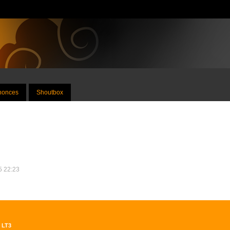
nnonces
Shoutbox
15 22:23
0 LT3