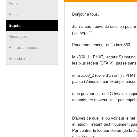
Aime
04 octobre 2015 - 15:27
Bonjour a tous,
Amis
Sujets
Je n'ai pas trouvé de solution pour 
pas svp. ^^
Messages
Pour commencer, j'ai 2 xbox 360 :
Petites annonces
la x360_1 : PHAT, lecteur Samsung m
Shoutbox
les plus récent (GTA V), passe sans
et la x360_2 (celle d'un ami) : PHAT
passe (Vanquish par exemple passe 
mon graveur est un LGJesaisplusquoi
compris, ce graveur n'est pas capabl
D'après ce que j'ai pu voir sur le n
et hitachi, n'étant techniquement pa
Par contre, le lecteur lite-on (de la
cause de ca.