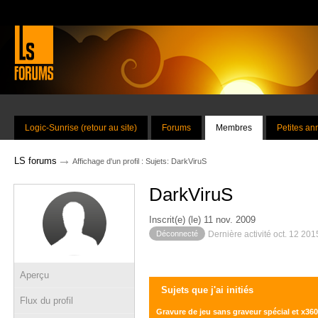
Logic-Sunrise (retour au site)
Forums
Membres
Petites a
→
LS forums
Affichage d'un profil : Sujets: DarkViruS
DarkViruS
Inscrit(e) (le) 11 nov. 2009
Déconnecté
Dernière activité oct. 12 20
Aperçu
Sujets que j'ai initiés
Flux du profil
Gravure de jeu sans graveur spécial et x36