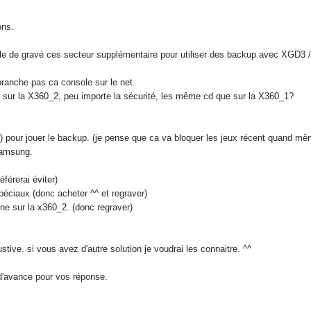
ons.
le de gravé ces secteur supplémentaire pour utiliser des backup avec XGD3 /
branche pas ca console sur le net.
uer sur la X360_2, peu importe la sécurité, les même cd que sur la X360_1?
T1) pour jouer le backup. (je pense que ca va bloquer les jeux récent quand mê
samsung.
éférerai éviter)
éciaux (donc acheter ^^ et regraver)
onne sur la x360_2. (donc regraver)
stive. si vous avez d'autre solution je voudrai les connaitre. ^^
i d'avance pour vos réponse.