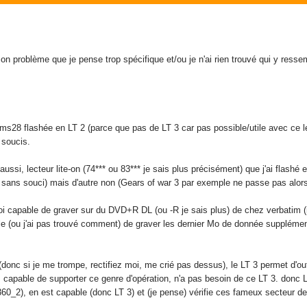
mon problème que je pense trop spécifique et/ou je n'ai rien trouvé qui y ress
s28 flashée en LT 2 (parce que pas de LT 3 car pas possible/utile avec ce le
 soucis.
 aussi, lecteur lite-on (74*** ou 83*** je sais plus précisément) que j'ai fla
sans souci) mais d'autre non (Gears of war 3 par exemple ne passe pas alo
 capable de graver sur du DVD+R DL (ou -R je sais plus) de chez verbatim (r
e (ou j'ai pas trouvé comment) de graver les dernier Mo de donnée supplément
et (donc si je me trompe, rectifiez moi, me crié pas dessus), le LT 3 permet d
s capable de supporter ce genre d'opération, n'a pas besoin de ce LT 3. donc
 x360_2), en est capable (donc LT 3) et (je pense) vérifie ces fameux secteur d