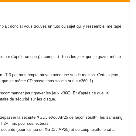
emblait donc si vous trouvez un tuto ou sujet qui y ressemble, me tapé
cteur d'après ce que j'ai compris). Tous les jeux que je grave, même
shé en LT 3 par mes propre moyen avec une sonde maison. Certain jeux
rs que ce même CD passe sans soucis sur la x360_1).
ecommander pour graver les jeux x360). Et d'après ce que j'ai
aire de sécurité sur les disque.
'outrepasser la sécurité XGD3 et/ou AP25 de façon stealth. les samsung
 LT 2+ max pour ces lecteurs.
e sécurité (pour les jeu en XGD3 / AP25) et du coup rejette le cd a