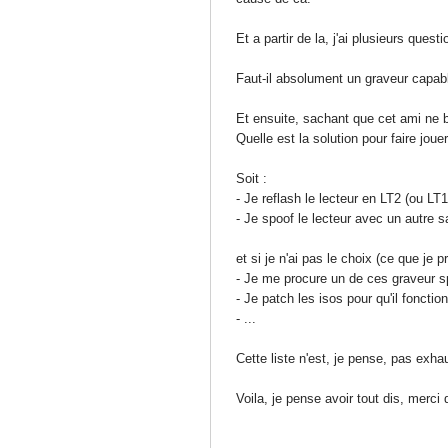
Et a partir de la, j'ai plusieurs questi
Faut-il absolument un graveur capab
Et ensuite, sachant que cet ami ne 
Quelle est la solution pour faire jo
Soit :
- Je reflash le lecteur en LT2 (ou L
- Je spoof le lecteur avec un autre 
et si je n'ai pas le choix (ce que je pr
- Je me procure un de ces graveur sp
- Je patch les isos pour qu'il foncti
- ...
Cette liste n'est, je pense, pas exhau
Voila, je pense avoir tout dis, merc