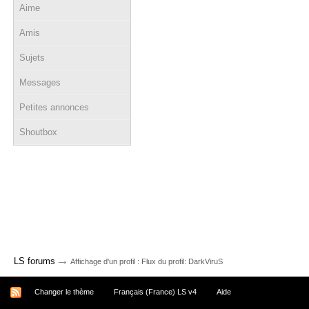
Aime
Amis
Sujets
Messages
Petites annonces
Shoutbox
→
LS forums
Affichage d'un profil : Flux du profil: DarkViruS
Changer le thème
Français (France) LS v4
Aide