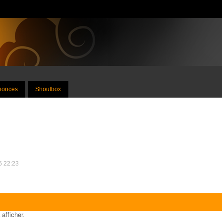
nnonces
Shoutbox
15 22:23
 afficher.