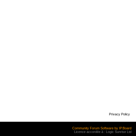
Privacy Policy
Community Forum Software by IP.Board
Licence accordée à : Logic Sunrise Ltd