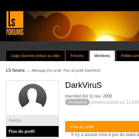
Logic-Sunrise (retour au site)
Forums
Membres
Petites a
→
LS forums
Affichage d'un profil : Flux du profil: DarkViruS
DarkViruS
Inscrit(e) (le) 11 nov. 2009
Déconnecté
Dernière activité oct. 12 20
Aperçu
Flux du profil
Flux du profil
Il n'y a aucune mise à jour du statut à