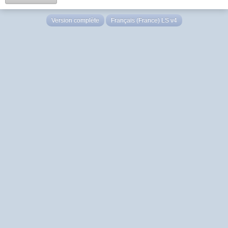
Version complète
Français (France) LS v4