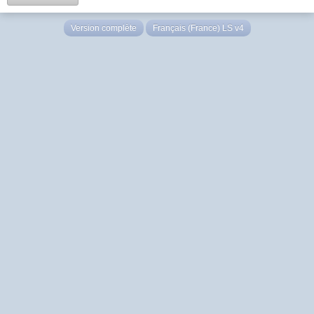
Version complète
Français (France) LS v4