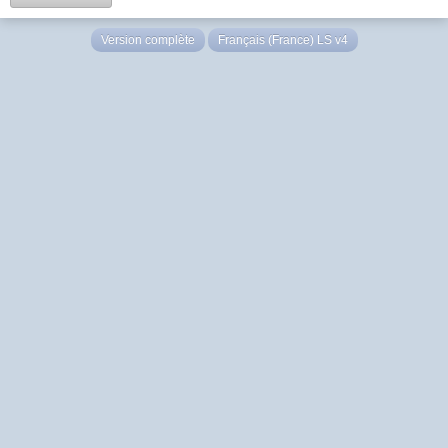
Version complète
Français (France) LS v4