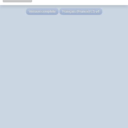
Version complète
Français (France) LS v4