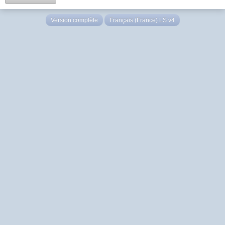
Version complète
Français (France) LS v4