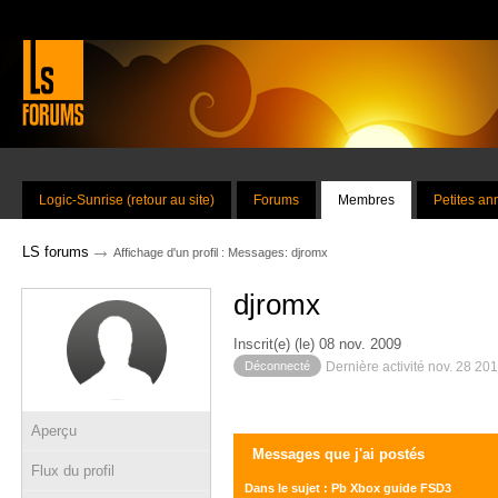
Logic-Sunrise (retour au site)
Forums
Membres
Petites a
→
LS forums
Affichage d'un profil : Messages: djromx
djromx
Inscrit(e) (le) 08 nov. 2009
Déconnecté
Dernière activité nov. 28 20
Aperçu
Messages que j'ai postés
Flux du profil
Dans le sujet : Pb Xbox guide FSD3