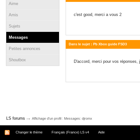
Aime
04 décembre 2012 - 20:30
c'est good, merci a vous 2
Amis
Sujets
Messages
Dans le sujet : Pb Xbox guide FSD3
Petites annonces
02 décembre 2012 - 22:47
Shoutbox
D'accord, merci pour vos réponses, j
→
LS forums
Affichage d'un profil : Messages: djromx
Changer le thème
Français (France) LS v4
Aide