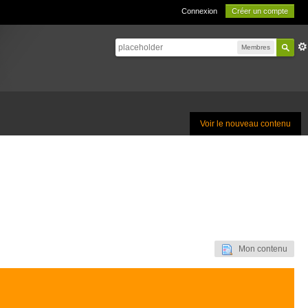
Connexion
Créer un compte
Membres
Voir le nouveau contenu
Mon contenu