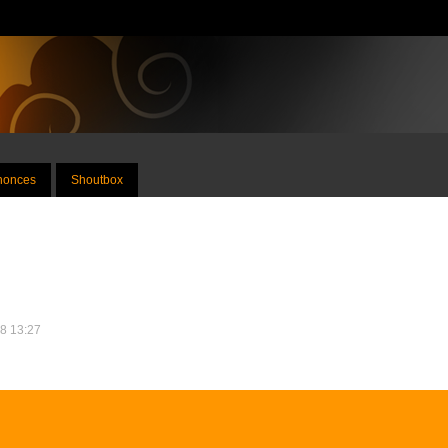
nnonces
Shoutbox
18 13:27