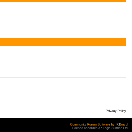
Privacy Policy
Community Forum Software by IP.Board
Licence accordée à : Logic Sunrise Ltd