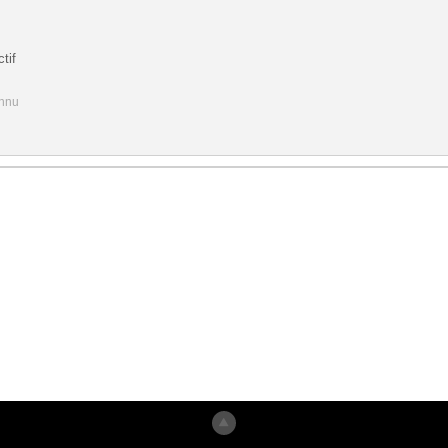
tif
onnu