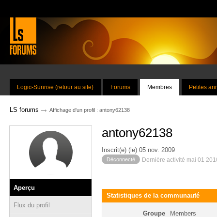
Logic-Sunrise (retour au site)
Forums
Membres
Petites a
→
LS forums
Affichage d'un profil : antony62138
antony62138
Inscrit(e) (le) 05 nov. 2009
Déconnecté
Dernière activité mai 01 20
Aperçu
Statistiques de la communauté
Flux du profil
Groupe
Members