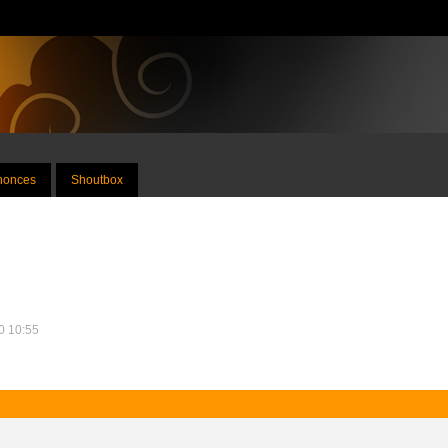
nnonces
Shoutbox
10 10:55