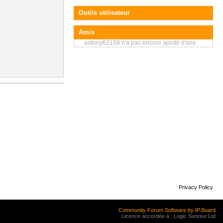
Outils utilisateur
Amis
antony62138 n'a pas encore ajouté d'ami.
Privacy Policy
Community Forum Software by IP.Board
Licence accordée à : Logic Sunrise Ltd