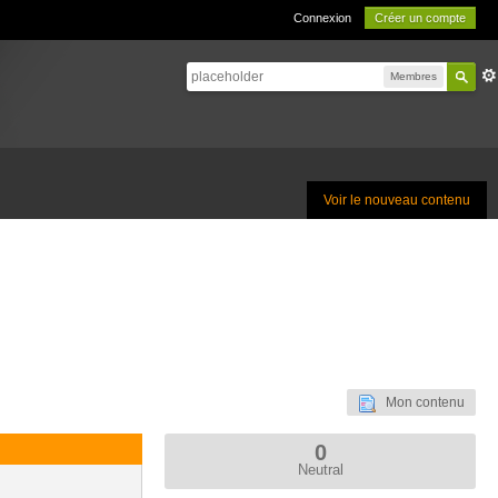
Connexion
Créer un compte
Membres
Voir le nouveau contenu
Mon contenu
0
Neutral