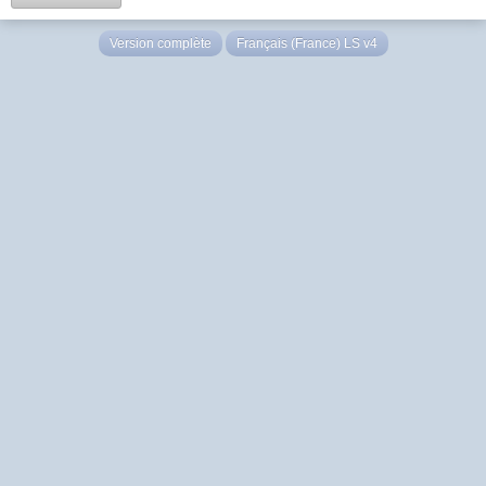
Version complète
Français (France) LS v4