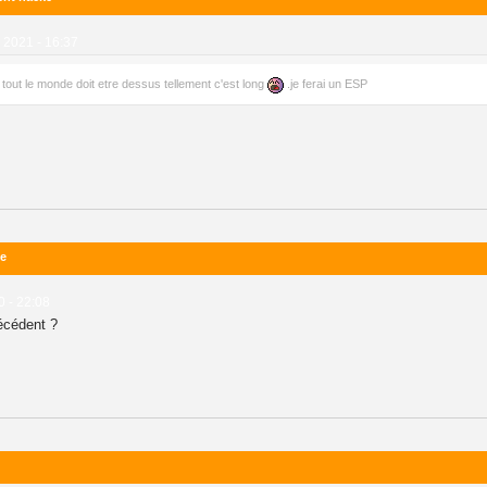
2021 - 16:37
0 ( tout le monde doit etre dessus tellement c'est long
.je ferai un ESP
le
0 - 22:08
récédent ?