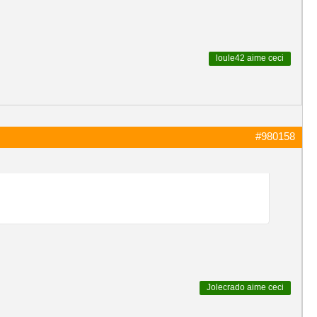
loule42
aime ceci
#980158
Jolecrado
aime ceci