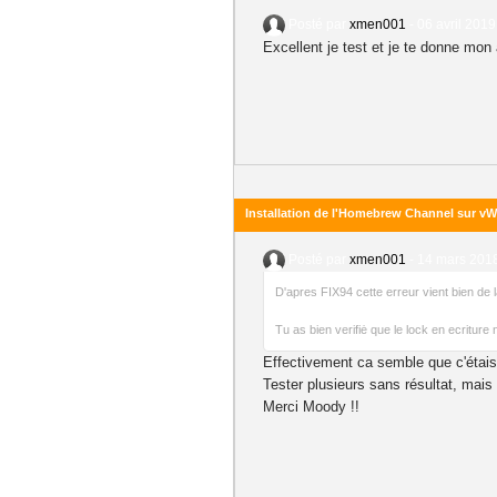
Posté par
xmen001
-
06 avril 2019
Excellent je test et je te donne mon 
Installation de l'Homebrew Channel sur vWi
Posté par
xmen001
-
14 mars 2018
D'apres FIX94 cette erreur vient bien de 
Tu as bien verifiė que le lock en ecriture 
Effectivement ca semble que c'étais 
Tester plusieurs sans résultat, mais 
Merci Moody !!