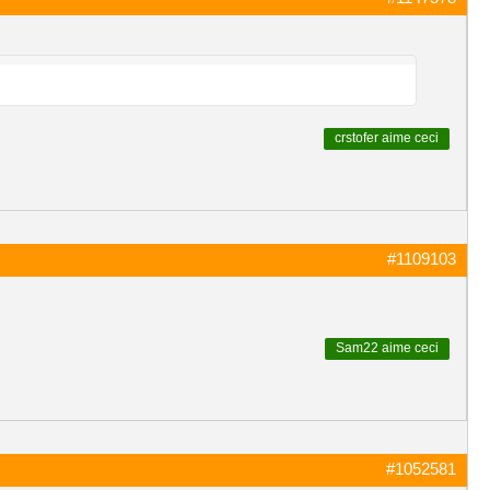
crstofer
aime ceci
#1109103
Sam22
aime ceci
#1052581