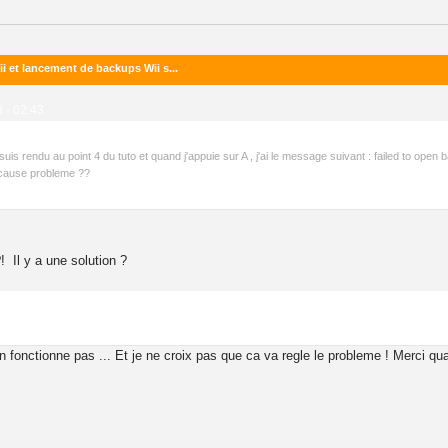
i et lancement de backups Wii s...
 - 02:43
uis rendu au point 4 du tuto et quand j'appuie sur A , j'ai le message suivant : failed to open 
 cause probleme ??
! Il y a une solution ?
n fonctionne pas ... Et je ne croix pas que ca va regle le probleme ! Merci 