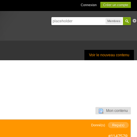
Connexion
Créer un compte
Membres
Voir le nouveau contenu
Mon contenu
Donné(s)
Reçu(s)
#1147578