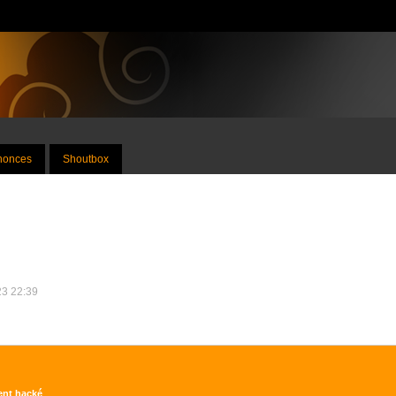
nnonces
Shoutbox
23 22:39
ment hacké