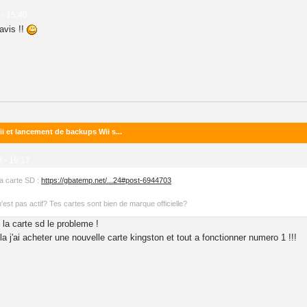
 - 15:40
avis !!
i et lancement de backups Wii s...
 - 19:17
la carte SD :
https://gbatemp.net/...24#post-6944703
n'est pas actif? Tes cartes sont bien de marque officielle?
la carte sd le probleme !
la j'ai acheter une nouvelle carte kingston et tout a fonctionner numero 1 !!!