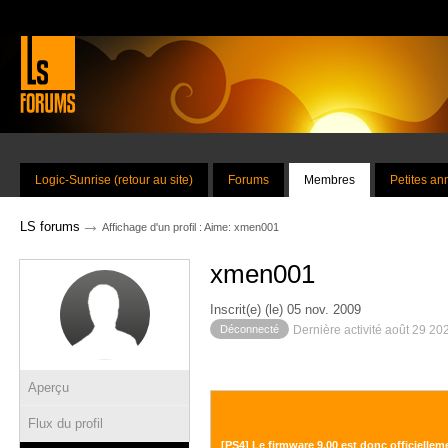
Logic-Sunrise (retour au site)
Forums
Membres
Petites a
→
LS forums
Affichage d'un profil : Aime: xmen001
xmen001
Inscrit(e) (le) 05 nov. 2009
Déconnecté
Dernière activité août 29 20
Aperçu
Flux du profil
[PS4] Le firmware 9.00 est donc officielle