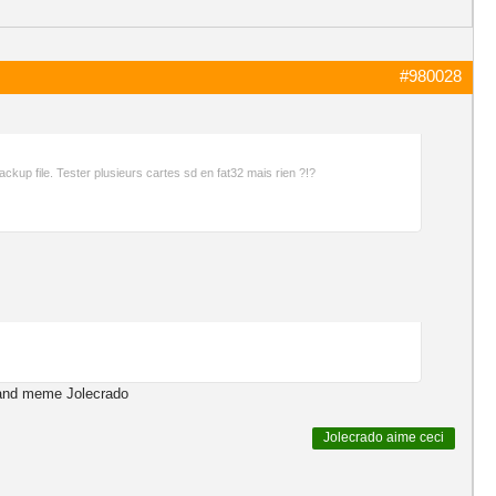
#980028
backup file. Tester plusieurs cartes sd en fat32 mais rien ?!?
quand meme Jolecrado
Jolecrado
aime ceci