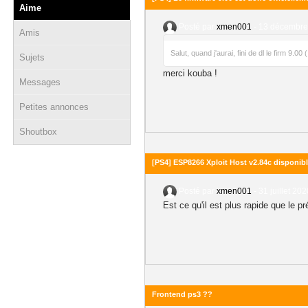
Aime
Posté par
xmen001
-
13 décembre 
Amis
Salut, quand j'aurai, fini de dl le firm 9.0
Sujets
merci kouba !
Messages
Petites annonces
Shoutbox
[PS4] ESP8266 Xploit Host v2.84c disponib
Posté par
xmen001
-
31 juillet 202
Est ce qu'il est plus rapide que le p
Frontend ps3 ??