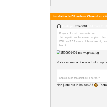
Installation de l'Homebrew Channel sur vWi
Posté par
xmen001
-
14 mars 2018
Bonjour ! Le tuto date mais bon ...
J'ai un petit probleme avec wuphax. J'en s
Wii U en 5.5.2 avec coldboot/haxchi , ca
Merci
Voila ce que ca donne a tout coup !?
appuie avec ton doigt sur l' écran ?
Non juste sur le bouton A !
L'écra