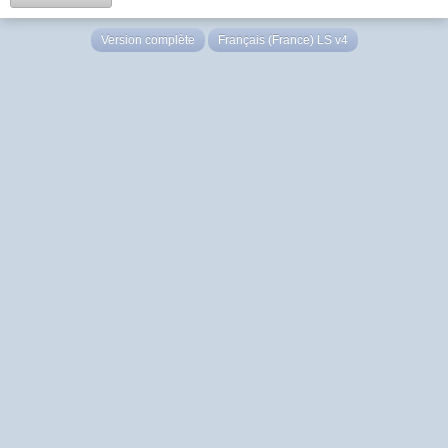
Version complète
Français (France) LS v4