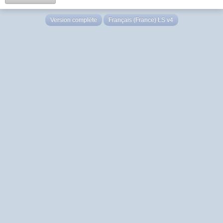
Version complète
Français (France) LS v4