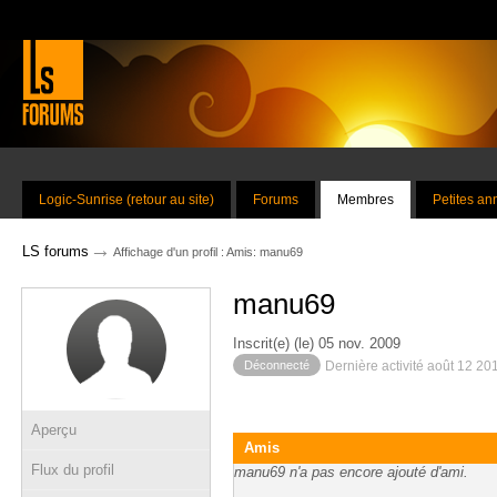
Logic-Sunrise (retour au site)
Forums
Membres
Petites a
→
LS forums
Affichage d'un profil : Amis: manu69
manu69
Inscrit(e) (le) 05 nov. 2009
Déconnecté
Dernière activité août 12 20
Aperçu
Amis
Flux du profil
manu69 n'a pas encore ajouté d'ami.