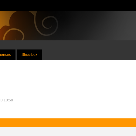
nnonces
Shoutbox
10 10:58