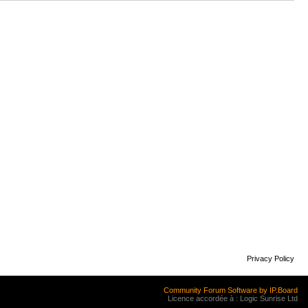
Privacy Policy
Community Forum Software by IP.Board
Licence accordée à : Logic Sunrise Ltd