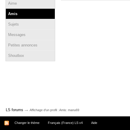
Aime
Amis
Sujets
Messages
Petites annonces
Shoutbox
→
LS forums
Affichage d'un profil : Amis: manu69
Changer le thème
Français (France) LS v4
Aide