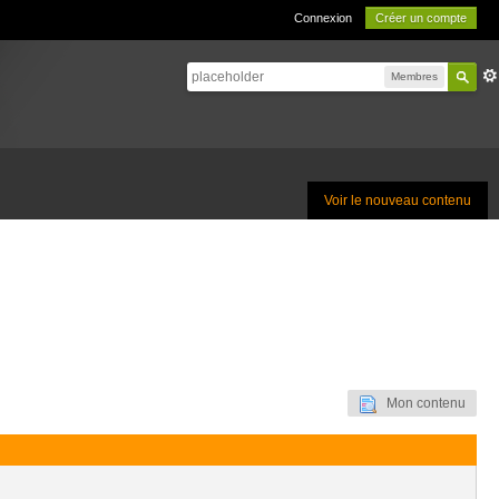
Connexion
Créer un compte
Membres
Voir le nouveau contenu
Mon contenu