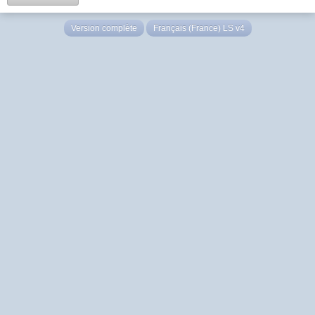
Version complète
Français (France) LS v4