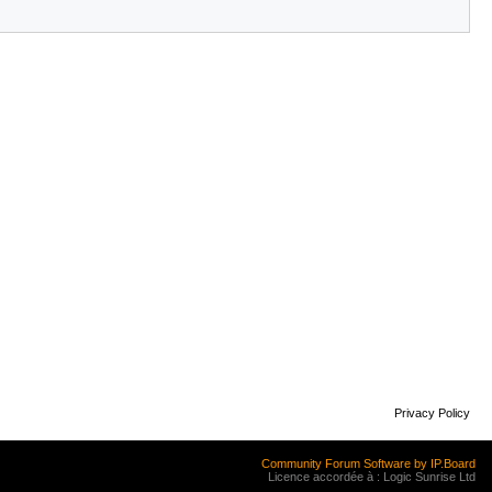
Privacy Policy
Community Forum Software by IP.Board
Licence accordée à : Logic Sunrise Ltd