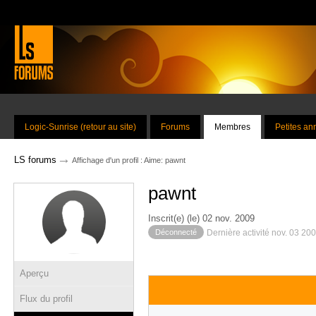
Logic-Sunrise (retour au site)
Forums
Membres
Petites a
→
LS forums
Affichage d'un profil : Aime: pawnt
pawnt
Inscrit(e) (le) 02 nov. 2009
Déconnecté
Dernière activité nov. 03 20
Aperçu
Flux du profil