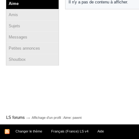
Il n'y a pas de contenu à afficher.
Aime
Amis
Sujets
Messages
Petites annonces
Shoutbox
→
LS forums
Affichage d'un profil : Aime: pawnt
Changer le thème
Français (France) LS v4
Aide