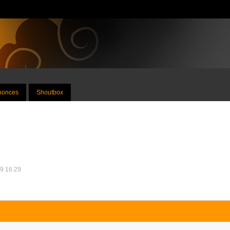
nnonces
Shoutbox
09 16:29