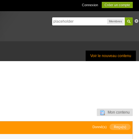
Connexion
Créer un compte
Membres
Voir le nouveau contenu
Mon contenu
Donné(s)
Reçu(s)