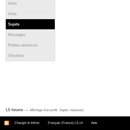
Aime
Amis
Sujets
Messages
Petites annonces
Shoutbox
→
LS forums
Affichage d'un profil : Sujets: manucio2
Changer le thème
Français (France) LS v4
Aide