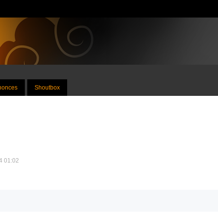
nnonces
Shoutbox
24 01:02