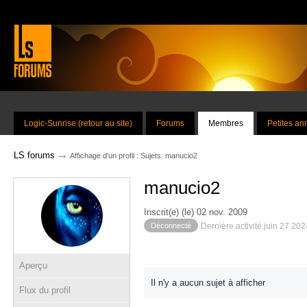
Logic-Sunrise (retour au site)
Forums
Membres
Petites a
→
LS forums
Affichage d'un profil : Sujets: manucio2
manucio2
Inscrit(e) (le) 02 nov. 2009
Déconnecté
Dernière activité juin 27 20
Aperçu
Il n'y a aucun sujet à afficher
Flux du profil