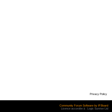
Privacy Policy
Community Forum Software by IP.Board
Licence accordée à : Logic Sunrise Ltd