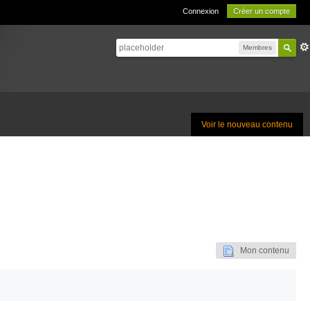
Connexion
Créer un compte
Membres
Voir le nouveau contenu
Mon contenu