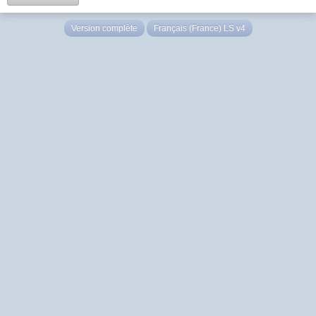
Version complète
Français (France) LS v4