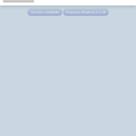
Version complète
Français (France) LS v4