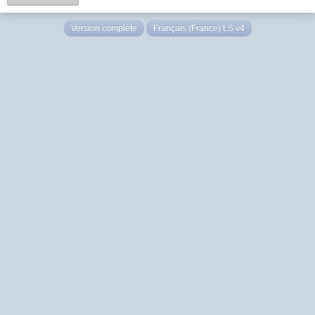
Version complète
Français (France) LS v4