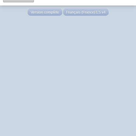
Version complète
Français (France) LS v4