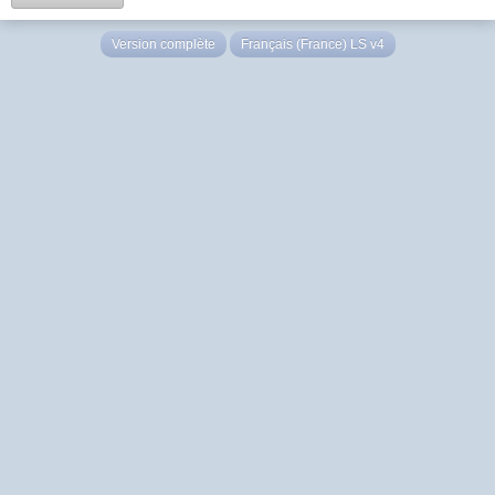
Version complète
Français (France) LS v4