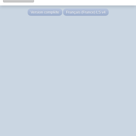
Version complète
Français (France) LS v4