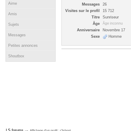
Aime
Messages
26
Visites sur le profil
15 712
Amis
Titre
Sunriseur
Âge
Âge inconnu
Sujets
Anniversaire
Novembre 17
Messages
Sexe
Homme
Petites annonces
Shoutbox
→
LS forums
Affichage d'un profil : r3shoot