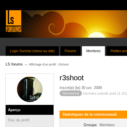
Logic-Sunrise (retour au site)
Forums
Membres
Petites a
→
LS forums
Affichage d'un profil : r3shoot
r3shoot
Inscrit(e) (le) 30 oct. 2009
Déconnecté
Dernière activité août 11 20
Aperçu
Statistiques de la communauté
Flux du profil
Groupe
Members