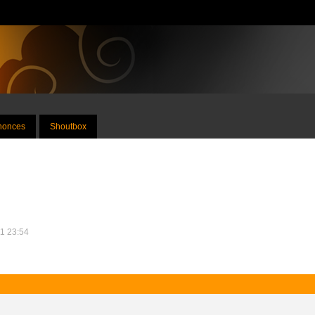
nnonces
Shoutbox
11 23:54