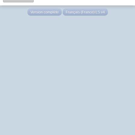
Version complète
Français (France) LS v4