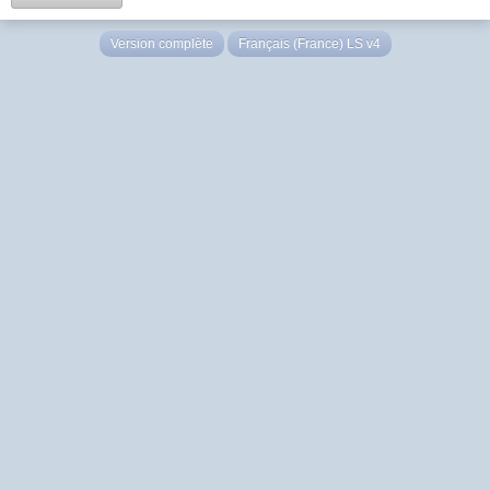
Version complète
Français (France) LS v4