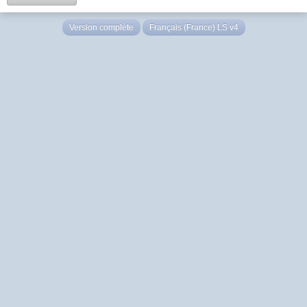
Version complète
Français (France) LS v4