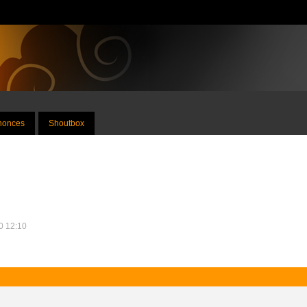
nnonces
Shoutbox
10 12:10