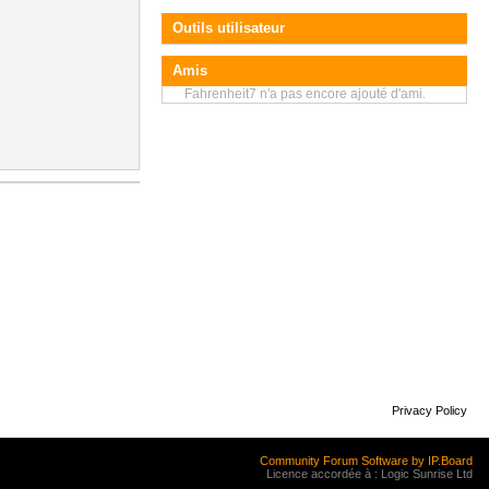
Outils utilisateur
Amis
Fahrenheit7 n'a pas encore ajouté d'ami.
Privacy Policy
Community Forum Software by IP.Board
Licence accordée à : Logic Sunrise Ltd