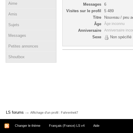
Aime
Messages
6
Visites sur le profil
5 489
Amis
Titre
Nouveau / peu ac
Âge
Âge inconnu
Sujets
Anniversaire
Anniversaire inc
Messages
Sexe
Non spécifié
Petites annonces
Shoutbox
→
LS forums
Affichage d'un profil : Fahrenheit7
Changer le thème
Français (France) LS v4
Aide