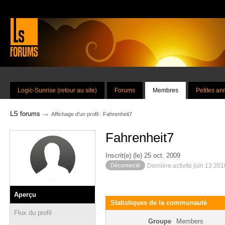
Logic-Sunrise (retour au site)
Forums
Membres
Petites a
→
LS forums
Affichage d'un profil : Fahrenheit7
Fahrenheit7
Inscrit(e) (le) 25 oct. 2009
Déconnecté
Dernière activité juin 13 20
Aperçu
Statistiques de la communauté
Flux du profil
Groupe
Members