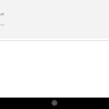
tif
onnu