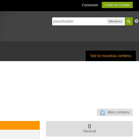
Connexion
Créer un compte
Membres
Voir le nouveau contenu
Mon contenu
0
Neutral