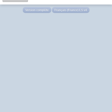
Version complète
Français (France) LS v4