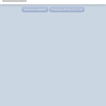
Version complète
Français (France) LS v4