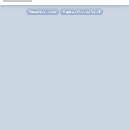
Version complète
Français (France) LS v4