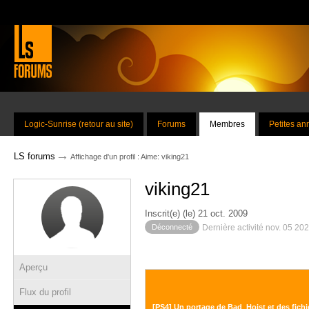
Logic-Sunrise (retour au site)
Forums
Membres
Petites a
→
LS forums
Affichage d'un profil : Aime: viking21
viking21
Inscrit(e) (le) 21 oct. 2009
Déconnecté
Dernière activité nov. 05 20
Aperçu
Flux du profil
[PS4] Un portage de Bad_Hoist et des fich