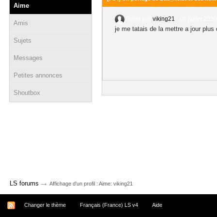
Aime
Posté par
viking21
-
08 juillet 2020
Amis
je me tatais de la mettre a jour plus
Sujets
Messages
Petites annonces
Shoutbox
→
LS forums
Affichage d'un profil : Aime: viking21
Changer le thème
Français (France) LS v4
Aide