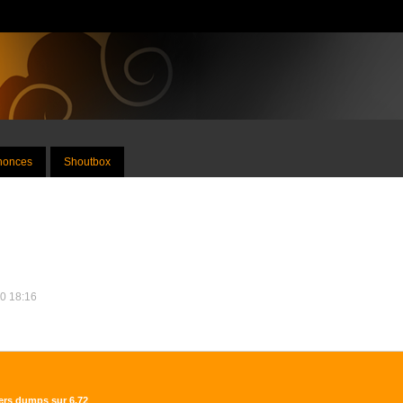
nnonces
Shoutbox
20 18:16
iers dumps sur 6.72