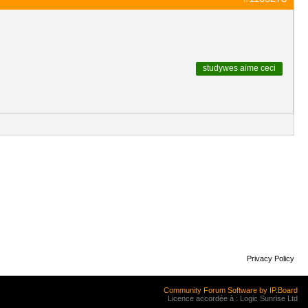
studywes
aime ceci
Privacy Policy
Community Forum Software by IP.Board
Licence accordée à : Logic Sunrise Ltd