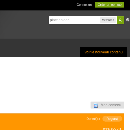
Connexion
Créer un compte
Membres
Voir le nouveau contenu
Mon contenu
Donné(s)
Reçu(s)
#1105273