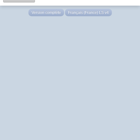
Version complète
Français (France) LS v4