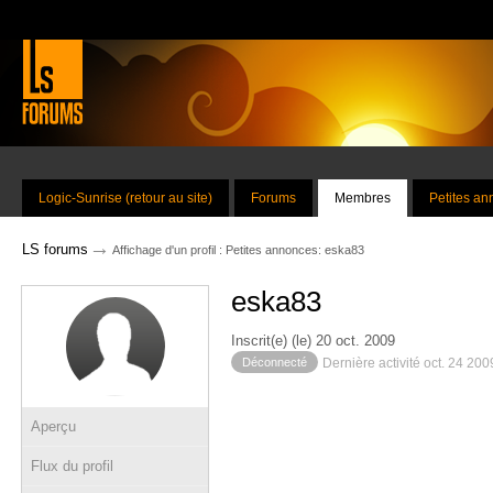
Logic-Sunrise (retour au site)
Forums
Membres
Petites a
→
LS forums
Affichage d'un profil : Petites annonces: eska83
eska83
Inscrit(e) (le) 20 oct. 2009
Déconnecté
Dernière activité oct. 24 20
Aperçu
Flux du profil