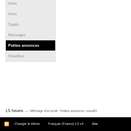
Aime
Amis
Sujets
Messages
Petites annonces
Shoutbox
→
LS forums
Affichage d'un profil : Petites annonces: eska83
Changer le thème
Français (France) LS v4
Aide