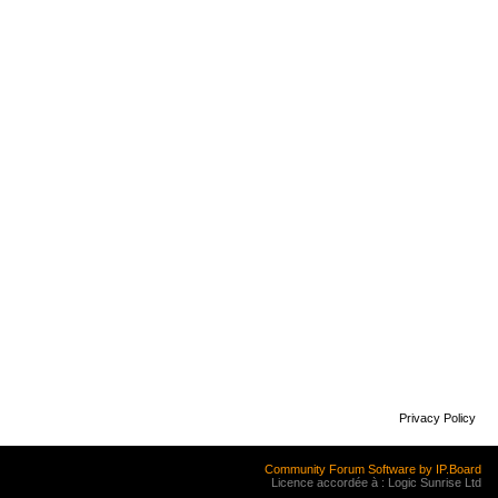
Privacy Policy
Community Forum Software by IP.Board
Licence accordée à : Logic Sunrise Ltd