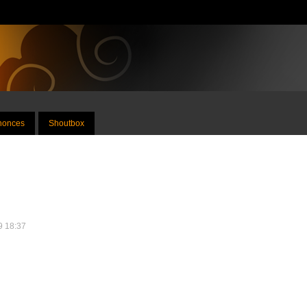
nnonces
Shoutbox
09 18:37