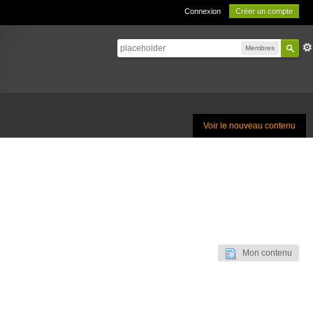
Connexion
Créer un compte
Membres
Voir le nouveau contenu
Mon contenu