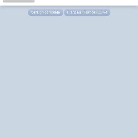
Version complète
Français (France) LS v4