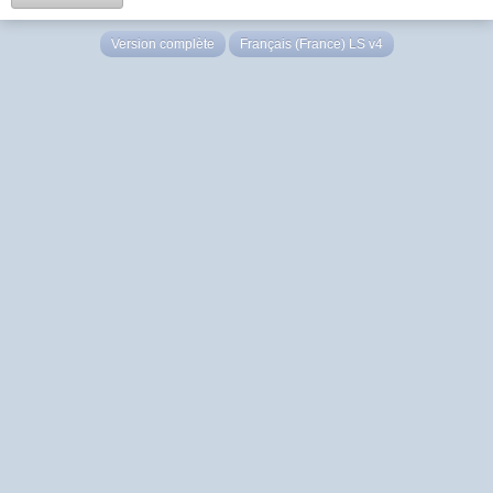
Version complète
Français (France) LS v4