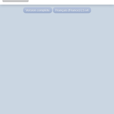
Version complète
Français (France) LS v4