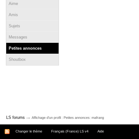
Aime
Amis
Sujets
Messages
Petites annonces
Shoutbox
→
LS forums
Affichage d'un profil : Petites annonces: mafrang
Changer le thème
Français (France) LS v4
Aide