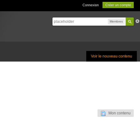
Connexion
Créer un compte
Membres
Voir le nouveau contenu
Mon contenu