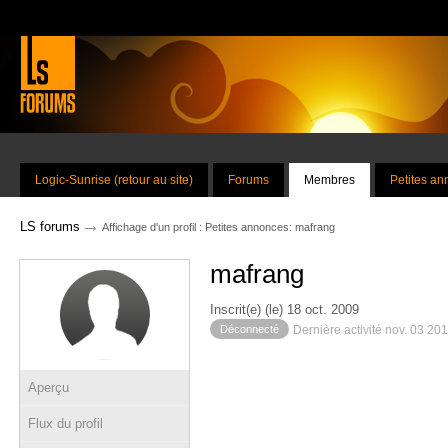
Logic-Sunrise (retour au site)
Forums
Membres
Petites a
→
LS forums
Affichage d'un profil : Petites annonces: mafrang
mafrang
Inscrit(e) (le) 18 oct. 2009
Déconnecté
Dernière activité nov. 03 20
Aperçu
Flux du profil