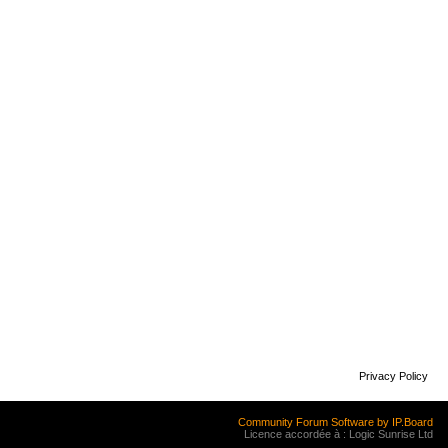
Privacy Policy
Community Forum Software by IP.Board
Licence accordée à : Logic Sunrise Ltd