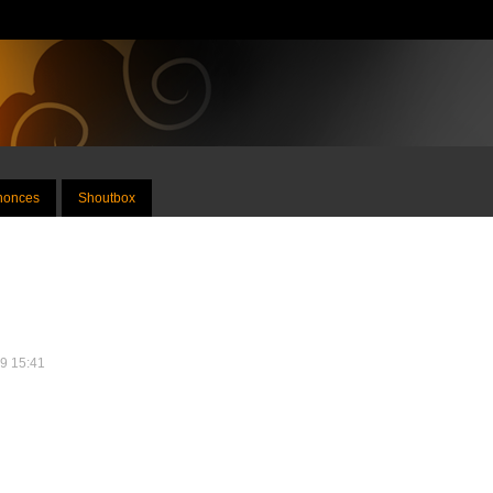
nnonces
Shoutbox
19 15:41