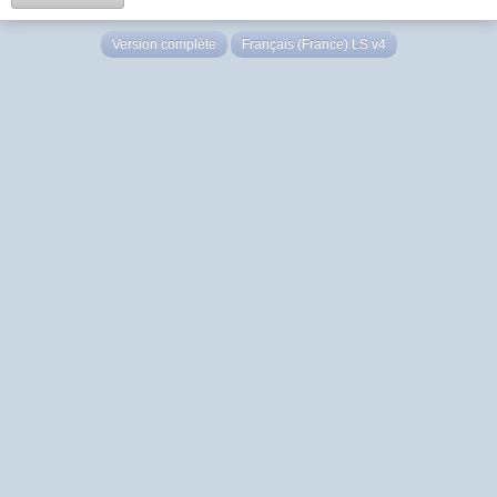
Version complète
Français (France) LS v4