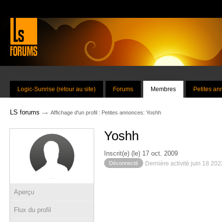
Logic-Sunrise (retour au site)
Forums
Membres
Petites a
→
LS forums
Affichage d'un profil : Petites annonces: Yoshh
Yoshh
Inscrit(e) (le) 17 oct. 2009
Déconnecté
Dernière activité juin 18 20
Aperçu
Flux du profil