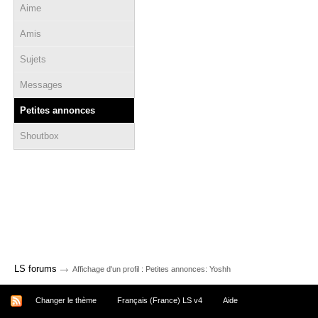
Aime
Amis
Sujets
Messages
Petites annonces
Shoutbox
→
LS forums
Affichage d'un profil : Petites annonces: Yoshh
Changer le thème
Français (France) LS v4
Aide