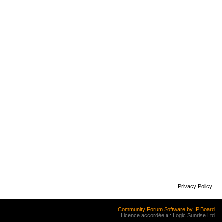
Privacy Policy
Community Forum Software by IP.Board
Licence accordée à : Logic Sunrise Ltd