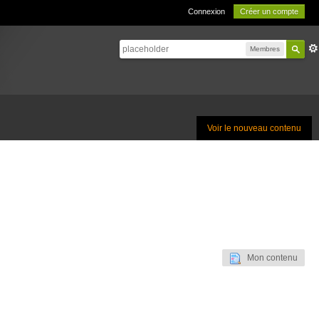
Connexion
Créer un compte
Membres
Voir le nouveau contenu
Mon contenu