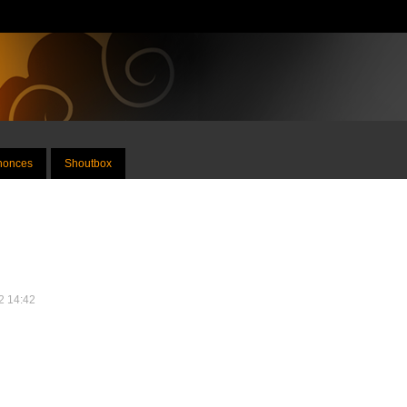
nnonces
Shoutbox
22 14:42