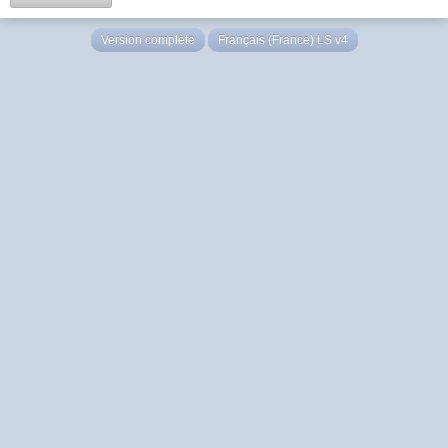
Version complète
Français (France) LS v4