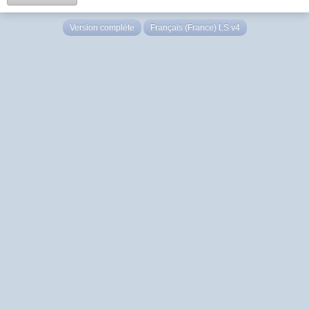
Version complète
Français (France) LS v4