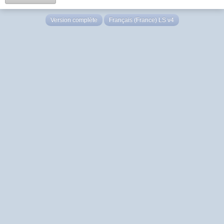
Version complète
Français (France) LS v4