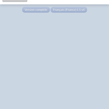
Version complète
Français (France) LS v4