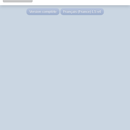
Version complète
Français (France) LS v4